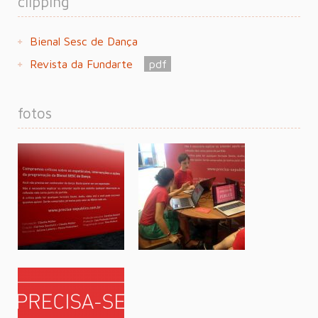
clipping
Bienal Sesc de Dança
Revista da Fundarte
pdf
fotos